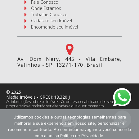
Fale Conosco
Onde Estamos
Trabalhe Conosco
Cadastre seu Imóvel
Encomende seu Imóvel
Av. Dom Nery, 445 - Vila Embare,
Valinhos - SP, 13271-170, Brasil
©
2025
Madia Imóveis
- CRECI:
18.320 J
As informações sobre os imóveis são de responsabilidade dos seus
proprietários e poderão ser alteradas a qualquer momento.
Utilizamos cookies e outras tecnologias semelhantes para
melhorar a sua experiência em nosso site, personalizar e
recomendar conteúdo. Ao continuar navegando você concorda
com a nossa Política de Privacidade.
Descomplicado por: