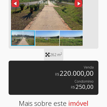
2
262 m
Venda
220.000,00
R$
Condomínio
250,00
R$
Mais sobre este