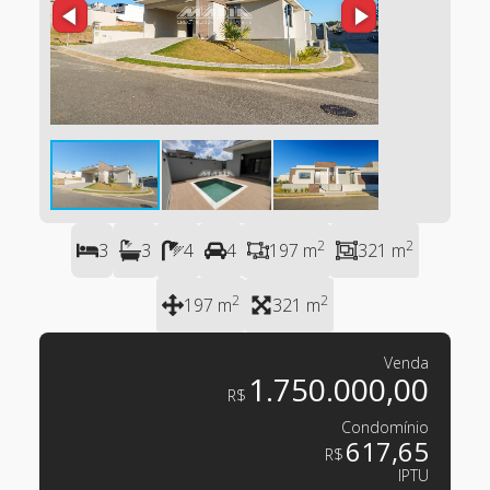
2
2
3
3
4
4
197 m
321 m
2
2
197 m
321 m
Venda
1.750.000,00
R$
Condomínio
617,65
R$
IPTU